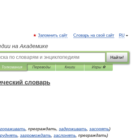
Запомнить сайт
Словарь на свой сайт
RU
едии на Академике
Найти!
Толкования
Переводы
Книги
Игры ⚽
ический словарь
агораживать
,
преграждать
,
задерживать
,
засорять
)
руднять
,
загромождать
,
заслонять
,
преграждать
)