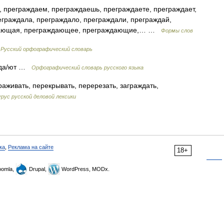
 преграждаем, преграждаешь, преграждаете, преграждает,
еграждала, преграждало, преграждали, преграждай,
ждающая, преграждающее, преграждающие,… …
Формы слов
…
Русский орфографический словарь
, да/ют …
Орфографический словарь русского языка
раживать, перекрывать, перерезать, заграждать,
урус русской деловой лексики
ка
,
Реклама на сайте
18+
omla,
Drupal,
WordPress, MODx.