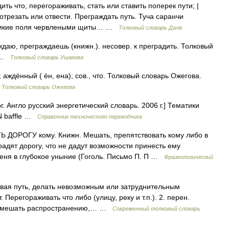
 что, перегораживать, стать или ставить поперек пути; |
отрезать или отвести. Преграждать путь. Туча саранчи
великие поля червлеными щиты… …
Толковый словарь Даля
ю, преграждаешь (книжн.). несовер. к преградить. Толковый
0 …
Толковый словарь Ушакова
ждённый ( ён, ена); сов., что. Толковый словарь Ожегова.
…
Толковый словарь Ожегова
. Англо русский энергетический словарь. 2006 г.] Тематики
N baffle …
Справочник технического переводчика
 ДОРОГУ кому. Книжн. Мешать, препятствовать кому либо в
адят дорогу, что не дадут возможности принесть ему
меня в глубокое уныние (Гоголь. Письмо П. П …
Фразеологический
ивая путь, делать невозможным или затруднительным
т. Перегораживать что либо (улицу, реку и т.п.). 2. перен.
о, мешать распространению,… …
Современный толковый словарь