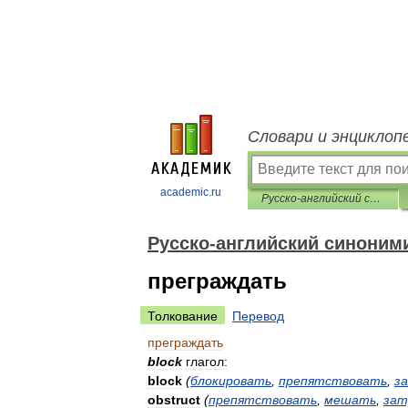
Словари и энциклоп
academic.ru
Русско-английский синонимический словарь
Русско-английский синоним
преграждать
Толкование
Перевод
преграждать
block
глагол:
block
(
блокировать
,
препятствовать
,
з
obstruct
(
препятствовать
,
мешать
,
зат