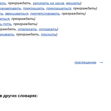
ать
,
преграждать
,
запирать
на
засов
,
мешать
)
танавливать
,
прекращать
,
прекращаться
,
преграждать
)
ть
,
вмешиваться
,
препятствовать
,
преграждать
)
аться
,
преграждать
)
ь
путь
,
преграждать
)
граждать
,
отвлекать
,
отражать
)
анимать
,
преграждать
,
теснить
)
прегрешение
в других словарях: