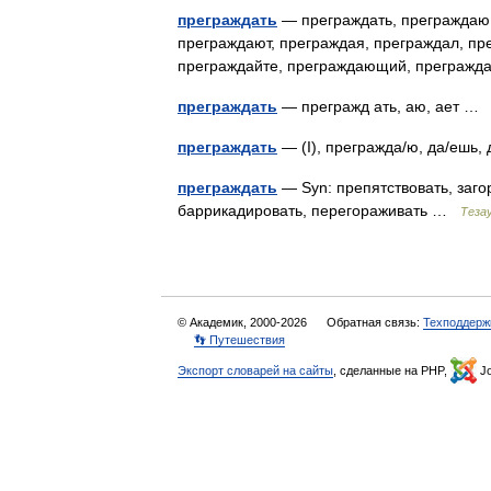
преграждать
— преграждать, преграждаю,
преграждают, преграждая, преграждал, пр
преграждайте, преграждающий, прегра
преграждать
— прегражд ать, аю, ает 
преграждать
— (I), прегражда/ю, да/ешь
преграждать
— Syn: препятствовать, заго
баррикадировать, перегораживать …
Теза
© Академик, 2000-2026
Обратная связь:
Техподдерж
👣 Путешествия
Экспорт словарей на сайты
, сделанные на PHP,
Jo