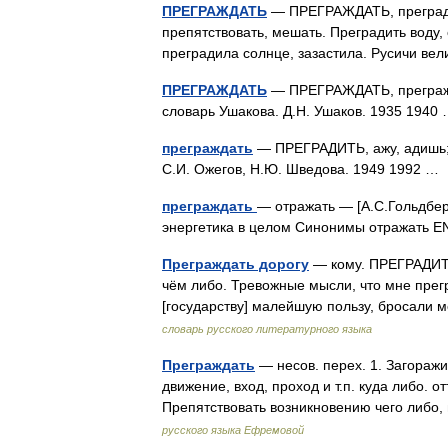
ПРЕГРАЖДАТЬ
— ПРЕГРАЖДАТЬ, преградить
препятствовать, мешать. Преградить воду, 
преградила солнце, зазастила. Русичи 
ПРЕГРАЖДАТЬ
— ПРЕГРАЖДАТЬ, прегражда
словарь Ушакова. Д.Н. Ушаков. 1935 194
преграждать
— ПРЕГРАДИТЬ, ажу, адишь; а
С.И. Ожегов, Н.Ю. Шведова. 1949 1992 
преграждать
— отражать — [А.С.Гольдберг
энергетика в целом Синонимы отражать E
Преграждать дорогу
— кому. ПРЕГРАДИТЬ
чём либо. Тревожные мысли, что мне прегр
[государству] малейшую пользу, бросали 
словарь русского литературного языка
Преграждать
— несов. перех. 1. Загораж
движение, вход, проход и т.п. куда либо. от
Препятствовать возникновению чего либ
русского языка Ефремовой