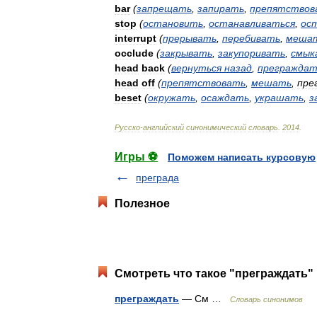
bar
(
запрещать
,
запирать
,
препятствов
stop
(
остановить
,
останавливаться
,
ос
interrupt
(
прерывать
,
перебивать
,
меша
occlude
(
закрывать
,
закупоривать
,
смык
head
back
(
вернуться
назад
,
преграждат
head
off
(
препятствовать
,
мешать
,
пре
beset
(
окружать
,
осаждать
,
украшать
,
з
Русско
-
английский
синонимический
словарь
.
2014
.
Игры ⚽
Поможем написать курсовую
преграда
Полезное
Смотреть что такое "преграждать" 
преграждать
— См …
Словарь синонимов